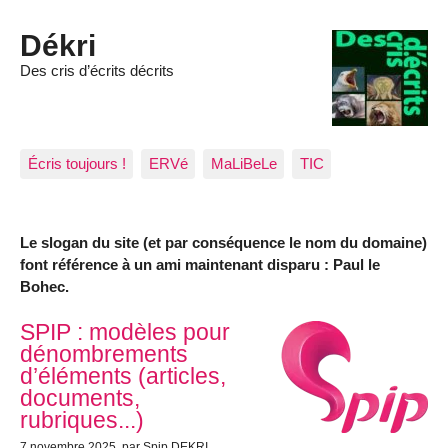
Dékri
Des cris d’écrits décrits
Écris toujours !
ERVé
MaLiBeLe
TIC
Le slogan du site (et par conséquence le nom du domaine)
font référence à un ami maintenant disparu : Paul le
Bohec.
Articles les plus récents
SPIP : modèles pour
dénombrements
d’éléments (articles,
documents,
rubriques...)
7 novembre 2025
, par Spip DEKRI