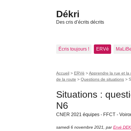
Dékri
Des cris d’écrits décrits
Écris toujours !
ERVé
MaLiB
Accueil
>
ERVé
>
Apprendre la rue et la 
de la route
>
Questions de situations
>
S
Situations : ques
N6
CNER 2021 équipes - FFCT - Voiron
samedi 6 novembre 2021
,
par
Ervé DEK