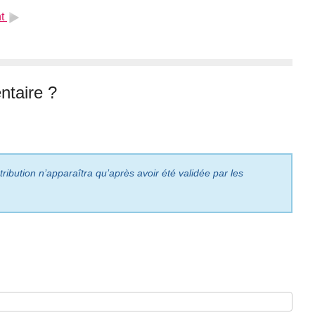
t
taire ?
ribution n’apparaîtra qu’après avoir été validée par les