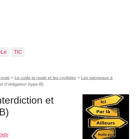
eLe
TIC
route
>
Le code la route et les cyclistes
>
Les panneaux à
t d’obligation (type B)
terdiction et
 B)
EKRI