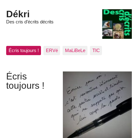
Dékri
Des cris d’écrits décrits
Écris toujours !
ERVé
MaLiBeLe
TIC
Écris
toujours !