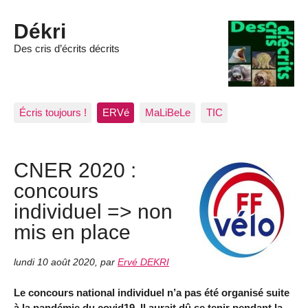
Dékri
Des cris d’écrits décrits
Écris toujours !
ERVé
MaLiBeLe
TIC
CNER 2020 :
concours
individuel => non
mis en place
lundi 10 août 2020
,
par
Ervé DEKRI
Le concours national individuel n’a pas été organisé suite
à la pandémie du covid19. Il aurait dû se tenir pendant la