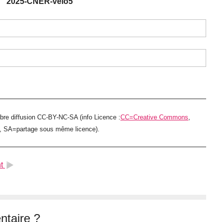
2025-CNER-velo5
ibre diffusion CC-BY-NC-SA (info Licence :
CC=Creative Commons
,
e, SA=partage sous même licence).
t
taire ?