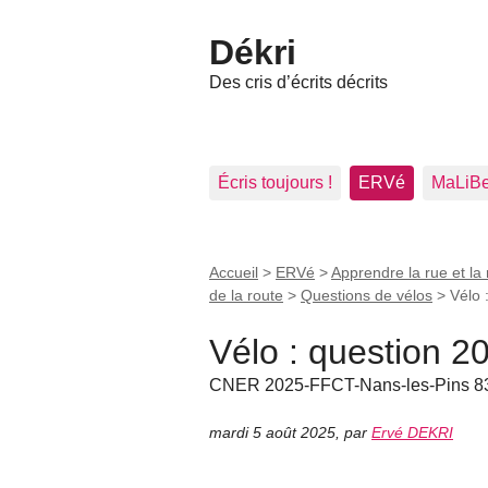
Dékri
Des cris d’écrits décrits
Écris toujours !
ERVé
MaLiB
Accueil
>
ERVé
>
Apprendre la rue et la 
de la route
>
Questions de vélos
>
Vélo 
Vélo : question 2
CNER 2025-FFCT-Nans-les-Pins 8
mardi 5 août 2025
,
par
Ervé DEKRI