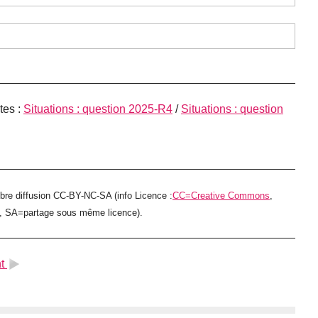
tes :
Situations : question 2025-R4
/
Situations : question
ibre diffusion CC-BY-NC-SA (info Licence :
CC=Creative Commons
,
e, SA=partage sous même licence).
t