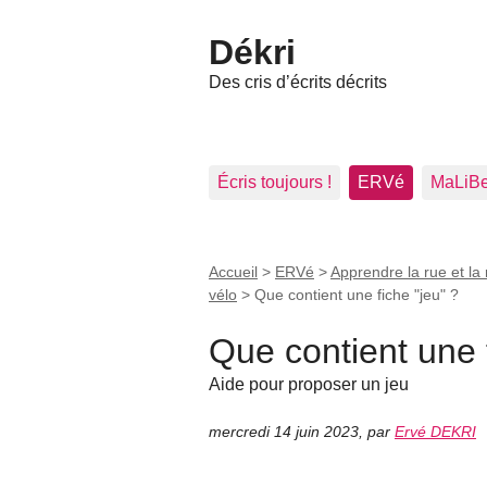
Dékri
Des cris d’écrits décrits
Écris toujours !
ERVé
MaLiB
Accueil
>
ERVé
>
Apprendre la rue et la 
vélo
>
Que contient une fiche "jeu" ?
Que contient une f
Aide pour proposer un jeu
mercredi 14 juin 2023
,
par
Ervé DEKRI