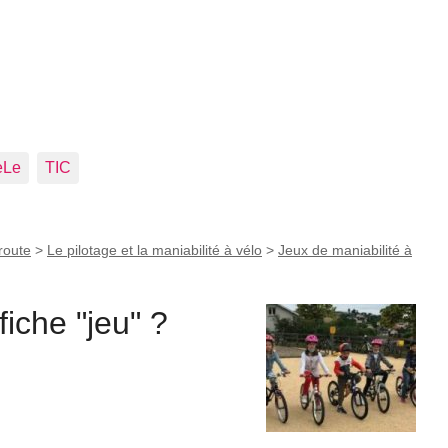
eLe
TIC
route
>
Le pilotage et la maniabilité à vélo
>
Jeux de maniabilité à
iche "jeu" ?