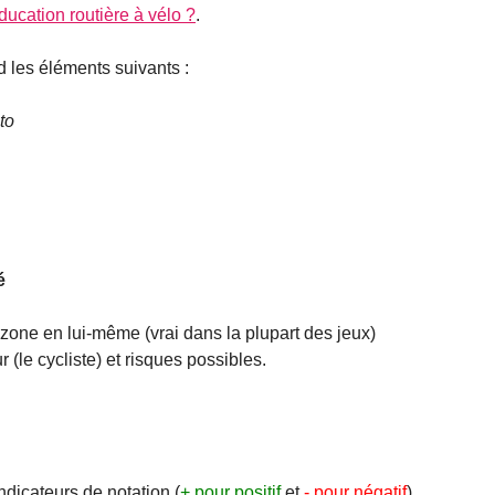
éducation routière à vélo ?
.
 les éléments suivants :
to
é
 zone en lui-même (vrai dans la plupart des jeux)
ur (le cycliste) et risques possibles.
ndicateurs de notation (
+ pour positif
et
- pour négatif
)