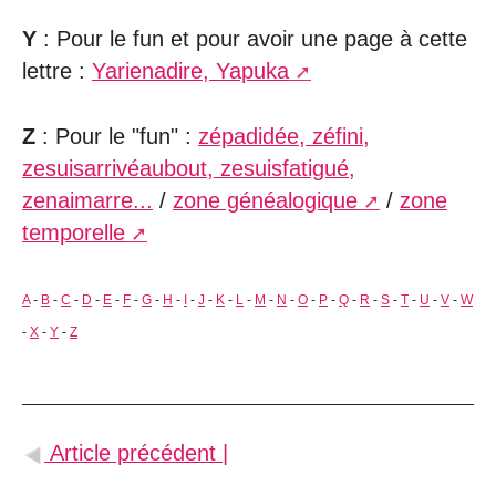
Y
: Pour le fun et pour avoir une page à cette
lettre :
Yarienadire, Yapuka
Z
: Pour le "fun" :
zépadidée, zéfini,
zesuisarrivéaubout, zesuisfatigué,
zenaimarre...
/
zone généalogique
/
zone
temporelle
A
-
B
-
C
-
D
-
E
-
F
-
G
-
H
-
I
-
J
-
K
-
L
-
M
-
N
-
O
-
P
-
Q
-
R
-
S
-
T
-
U
-
V
-
W
-
X
-
Y
-
Z
Article précédent |