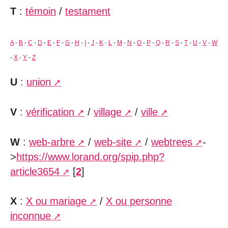
T
:
témoin
/
testament
A
-
B
-
C
-
D
-
E
-
F
-
G
-
H
-
I
-
J
-
K
-
L
-
M
-
N
-
O
-
P
-
Q
-
R
-
S
-
T
-
U
-
V
-
W
-
X
-
Y
-
Z
U
:
union
V
:
vérification
/
village
/
ville
W
:
web-arbre
/
web-site
/
webtrees
-
>
https://www.lorand.org/spip.php?
article3654
[
2
]
X
:
X ou mariage
/
X ou personne
inconnue