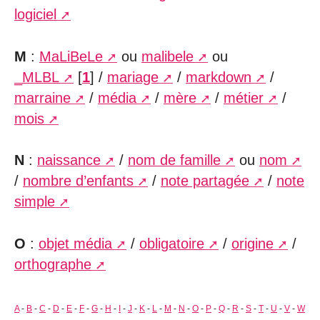
logiciel
M
:
MaLiBeLe
ou
malibele
ou
_MLBL
[
1
]
/
mariage
/
markdown
/
marraine
/
média
/
mère
/
métier
/
mois
N
:
naissance
/
nom de famille
ou
nom
/
nombre d’enfants
/
note partagée
/
note
simple
O
:
objet média
/
obligatoire
/
origine
/
orthographe
A
-
B
-
C
-
D
-
E
-
F
-
G
-
H
-
I
-
J
-
K
-
L
-
M
-
N
-
O
-
P
-
Q
-
R
-
S
-
T
-
U
-
V
-
W