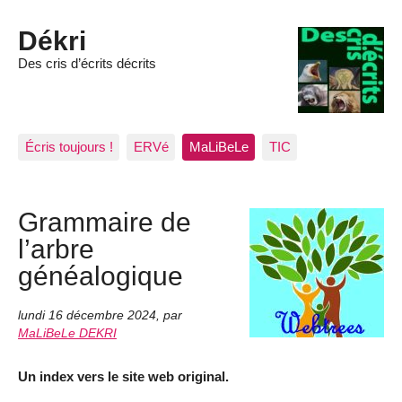
Dékri
Des cris d’écrits décrits
Écris toujours !
ERVé
MaLiBeLe
TIC
Grammaire de
l’arbre
généalogique
lundi 16 décembre 2024
,
par
MaLiBeLe DEKRI
Un index vers le site web original.