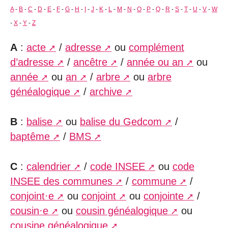
A
-
B
-
C
-
D
-
E
-
F
-
G
-
H
-
I
-
J
-
K
-
L
-
M
-
N
-
O
-
P
-
Q
-
R
-
S
-
T
-
U
-
V
-
W
-
X
-
Y
-
Z
A
:
acte
/
adresse
ou
complément
d’adresse
/
ancêtre
/
année ou an
ou
année
ou
an
/
arbre
ou
arbre
généalogique
/
archive
B
:
balise
ou
balise du Gedcom
/
baptême
/
BMS
C
:
calendrier
/
code INSEE
ou
code
INSEE des communes
/
commune
/
conjoint·e
ou
conjoint
ou
conjointe
/
cousin·e
ou
cousin généalogique
ou
cousine généalogique