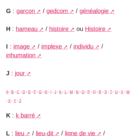
G
:
garçon
/
gedcom
/
généalogie
H
:
hameau
/
histoire
ou
Histoire
I
:
image
/
implexe
/
individu
/
inhumation
J
:
jour
A
-
B
-
C
-
D
-
E
-
F
-
G
-
H
-
I
-
J
-
K
-
L
-
M
-
N
-
O
-
P
-
Q
-
R
-
S
-
T
-
U
-
V
-
W
-
X
-
Y
-
Z
K
:
k barré
L
:
lieu
/
lieu-dit
/
ligne de vie
/