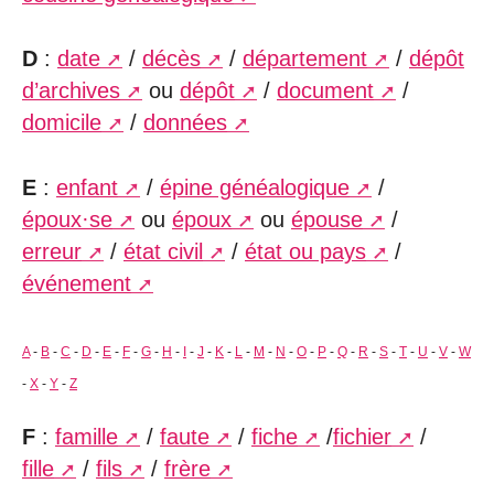
D
:
date
/
décès
/
département
/
dépôt
d’archives
ou
dépôt
/
document
/
domicile
/
données
E
:
enfant
/
épine généalogique
/
époux·se
ou
époux
ou
épouse
/
erreur
/
état civil
/
état ou pays
/
événement
A
-
B
-
C
-
D
-
E
-
F
-
G
-
H
-
I
-
J
-
K
-
L
-
M
-
N
-
O
-
P
-
Q
-
R
-
S
-
T
-
U
-
V
-
W
-
X
-
Y
-
Z
F
:
famille
/
faute
/
fiche
/
fichier
/
fille
/
fils
/
frère