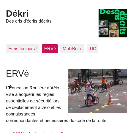
Dékri
Des cris d’écrits décrits
Écris toujours !
ERVé
MaLiBeLe
TIC
ERVé
L’
É
ducation
R
outière à
Vé
lo
vise à acquérir les règles
essentielles de sécurité lors
de déplacement à vélo et les
connaissances
correspondantes et nécessaires du code de la route.