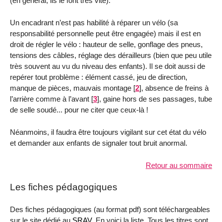
(en général, ils le font très vite).
Un encadrant n’est pas habilité à réparer un vélo (sa
responsabilité personnelle peut être engagée) mais il est en
droit de régler le vélo : hauteur de selle, gonflage des pneus,
tensions des câbles, réglage des dérailleurs (bien que peu utile
très souvent au vu du niveau des enfants). Il se doit aussi de
repérer tout problème : élément cassé, jeu de direction,
manque de pièces, mauvais montage
[
2
]
, absence de freins à
l’arrière comme à l’avant
[
3
]
, gaine hors de ses passages, tube
de selle soudé... pour ne citer que ceux-là !
Néanmoins, il faudra être toujours vigilant sur cet état du vélo
et demander aux enfants de signaler tout bruit anormal.
Retour au sommaire
Les fiches pédagogiques
Des fiches pédagogiques (au format pdf) sont téléchargeables
sur le site dédié au
SRAV
. En voici la liste. Tous les titres sont