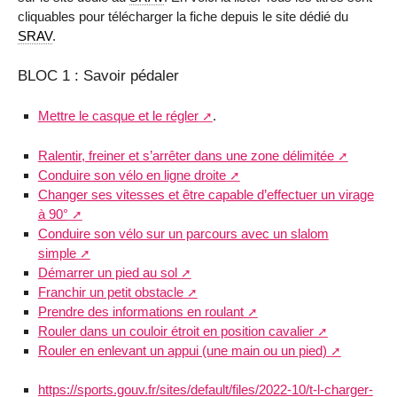
cliquables pour télécharger la fiche depuis le site dédié du
SRAV
.
BLOC 1 : Savoir pédaler
Mettre le casque et le régler
.
Ralentir, freiner et s’arrêter dans une zone délimitée
Conduire son vélo en ligne droite
Changer ses vitesses et être capable d’effectuer un virage
à 90°
Conduire son vélo sur un parcours avec un slalom
simple
Démarrer un pied au sol
Franchir un petit obstacle
Prendre des informations en roulant
Rouler dans un couloir étroit en position cavalier
Rouler en enlevant un appui (une main ou un pied)
https://sports.gouv.fr/sites/default/files/2022-10/t-l-charger-