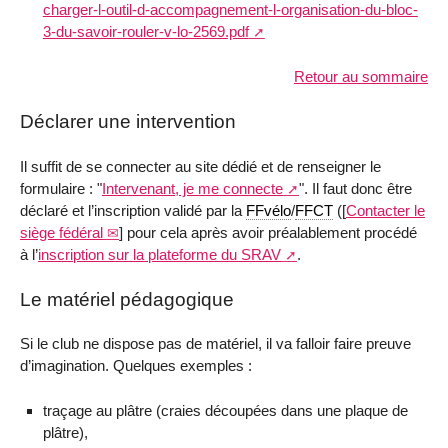
charger-l-outil-d-accompagnement-l-organisation-du-bloc-
3-du-savoir-rouler-v-lo-2569.pdf
Retour au sommaire
Déclarer une intervention
Il suffit de se connecter au site dédié et de renseigner le
formulaire : "
Intervenant, je me connecte
". Il faut donc être
déclaré et l’inscription validé par la
FFvélo
/
FFCT
([
Contacter le
siège fédéral
] pour cela après avoir préalablement procédé
à l’
inscription sur la plateforme du SRAV
.
Le matériel pédagogique
Si le club ne dispose pas de matériel, il va falloir faire preuve
d’imagination. Quelques exemples :
traçage au plâtre (craies découpées dans une plaque de
plâtre),