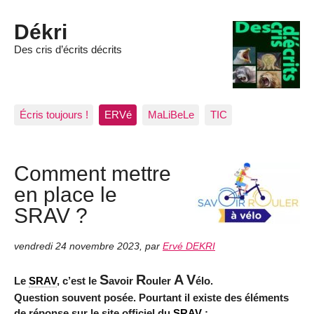
Dékri
Des cris d’écrits décrits
Écris toujours !
ERVé
MaLiBeLe
TIC
Comment mettre
en place le
SRAV ?
vendredi 24 novembre 2023
,
par
Ervé DEKRI
S
R
A
V
Le
SRAV
, c’est le
avoir
ouler
élo.
Question souvent posée. Pourtant il existe des éléments
de réponse sur le site officiel du
SRAV
: