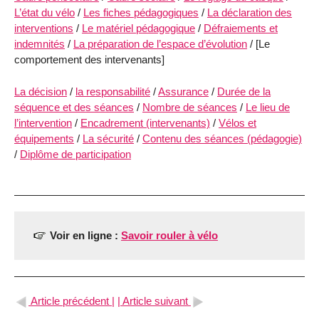
L’état du vélo
/
Les fiches pédagogiques
/
La déclaration des
interventions
/
Le matériel pédagogique
/
Défraiements et
indemnités
/
La préparation de l’espace d’évolution
/ [Le
comportement des intervenants]
La décision
/
la responsabilité
/
Assurance
/
Durée de la
séquence et des séances
/
Nombre de séances
/
Le lieu de
l’intervention
/
Encadrement (intervenants)
/
Vélos et
équipements
/
La sécurité
/
Contenu des séances (pédagogie)
/
Diplôme de participation
Voir en ligne :
Savoir rouler à vélo
Article précédent |
| Article suivant